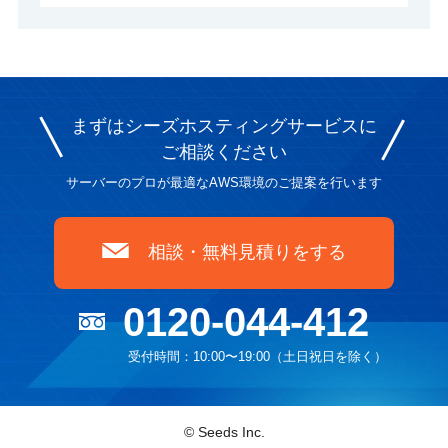
[ 事業資格 ]
・電気通信事業者（Ａ-14-5117）
・株式会社日本レジストリサービス(JPRS) 指
定事業者
まずはシーズホスティングサービスに
・東京都.大阪府.大阪市 入札参加資格事業者
ご相談ください
・全省庁統一資格事業者
サーバーのプロが最適なAWS環境のご提案を行います
相談・無料見積りをする
0120-044-412
受付時間：10:00〜19:00（土日祝日を除く）
© Seeds Inc.