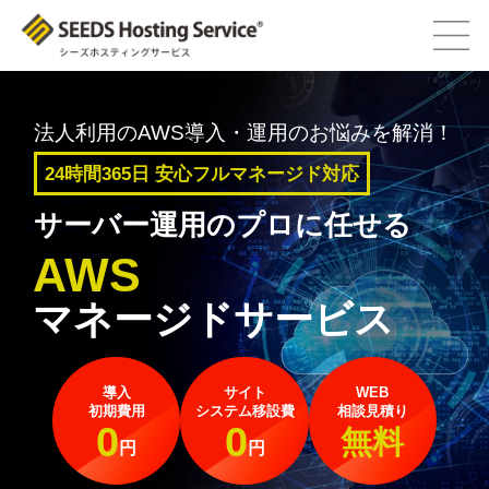
法人利用のAWS導入・運用のお悩みを解消！
24時間365日 安心フルマネージド対応
サーバー運用のプロに任せる
AWS
マネージドサービス
導入
サイト
WEB
初期費用
システム移設費
相談見積り
0
0
無料
円
円