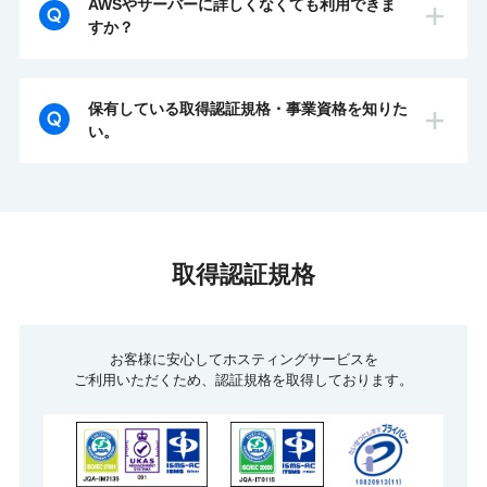
事前調査は無料で行いますので、お気軽にお問
AWSやサーバーに詳しくなくても利用できま
業務負荷軽減におすすめです。
土日祝 10:00〜19:00
いただける、AWS支払い代行サービスがござ
すか？
い合せ下さい。
います。
はい、可能です。
AWS利用料金をお客様に代わり弊社が代行し
AWSやサーバーに詳しく無くても分かりやす
保有している取得認証規格・事業資格を知りた
てAmazonにお支払いします。AWS利用料と
く説明しながらサポートするので、安心してサ
い。
AWS運用保守費用を合計して弊社発行の請求
ービスをご利用いただけます。まずは電話やメ
書(日本円)を発行。お支払いの一元化が可能で
シーズホスティングサービスでは、お客様に安
ールで何をされたいかご相談下さい。専任のエ
す。
心してサービスをご利用いただくため、
ンジニアがお客様の要望に合わせた運用サポー
以下の認証規格および事業資格を取得していま
トや提案を行います。
す。
取得認証規格
[ 取得認証規格 ]
・ISMS ISO/IEC 27001:2022 / JIS Q
お客様に安心してホスティングサービスを
27001:2023
ご利用いただくため、認証規格を取得しております。
・ITSMS ISO/IEC 20000-1:2018 / JIS Q
20000-1:2020
・プライバシーマーク JIS Q 15001:2017