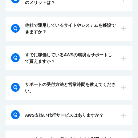
のメリットは？
シーズホスティングサービスが提供するAWS
マネージドサービスは、専任のサーバーエンジ
他社で運用しているサイトやシステムを移設で
ニアがお客様に変わってAWS環境の保守・管
きますか？
理を行うフルマネージド対応のサービスです。
はい、可能です。
弊社では長年の運用実績からこのマネージドサ
簡単な静的なサイトやWordPressなどで構築さ
すでに稼働しているAWSの環境もサポートし
ービスを通して、サーバーの安定稼働とセキュ
れたサイトであれば弊社にて無料で移設いたし
て貰えますか？
リティ性の高い安全な環境を提供しておりま
ます。
す。
はい、可能です。
複雑なシステムなどを移設される場合は移設元
ご利用のメリットは24時間365日ビジネスに欠
すでに稼働しているAWS環境の運用も行えま
サポートの受付方法と営業時間を教えてくださ
の環境確認などを行い、できるだけスムーズに
かせないサーバーの運用や監視、万が一の障害
す。
い。
移設できるようお手伝いします。
対応などをプロに任せて、お客様はご自身の本
お客様のAWS環境にログインして、保守対応
業に専念いただけることです。お客様独自のセ
サポートは365日サーバーエンジニアによる電
が可能であるか簡単な調査を行います。環境調
キュリティ要件や冗長化の相談・提案など、多
話とメールにて対応。 土日祝日、年末年始 無
査を行った上で問題なければ、監視ソフトウェ
AWS支払い代行サービスはありますか？
様な要望にお応えするので、自社にエンジニア
休
アの設定など必要な設定を行い運用を開始しま
がいるかのようにご利用になれます。専任のサ
障害対応受付：24時間365日対応
Amazonにお支払いするAWS利用料(従量課金
す。
ーバー担当がいない企業や情報システム部門の
技術・保守サポート受付：平日 9:00〜21:00 /
インスタンス利用料など)を合わせてお支払い