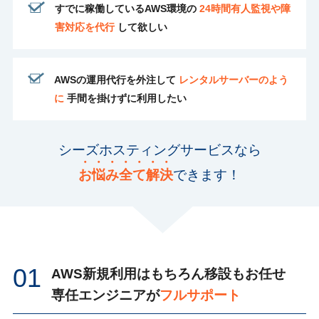
すでに稼働しているAWS環境の
24時間有人監視や障
害対応を代行
して欲しい
AWSの運用代行を外注して
レンタルサーバーのよう
に
手間を掛けずに利用したい
シーズホスティングサービスなら
お
悩
み
全
て
解
決
できます！
01
AWS新規利用はもちろん移設もお任せ
専任エンジニアが
フルサポート