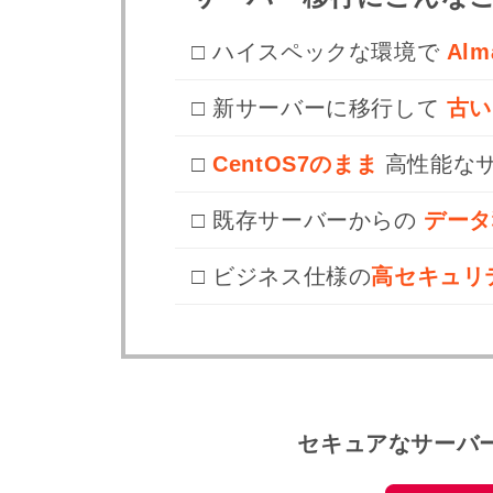
□ ハイスペックな環境で
Al
□ 新サーバーに移行して
古い
□
CentOS7のまま
高性能な
□ 既存サーバーからの
データ
□ ビジネス仕様の
高セキュリ
セキュアなサーバ