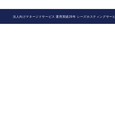
当社では、ドメイン代行取得およびSSL代行
かりした個人情報の一部または全部を提供する
法人向けマネージドサービス 運用実績28年 シーズホスティングサー
■ 保有個人データの開示等および問い合わせ窓口
ご本人からの求めにより、当社が保有する個人
への提供の停止(「開示等」といいます。)」、
■ 個人情報提供の任意性について
当社への個人情報のご提供は任意です。
但し、当社が必要なものとして指定した情報を
■ クッキーおよびWebビーコンの利用について
当社では、当社のウェブサイトをご本人さまにより
クッキー(Cookie)やWebビーコンの利用
の全部または一部がご利用できなくなる場合も
■ 個人情報の安全管理措置について
取得した個人情報については、漏洩、減失また
お問合せへの回答後、取得した個人情報当社内
このサイトは、SSL（Secure Socket La
■ 当社が保有する保有個人データの取り扱いにつ
・保有している個人情報