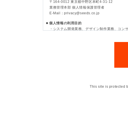
〒164-0012 東京都中野区本町4-31-12
業務管理本部 個人情報保護管理者
E-Mail：privacy@seeds.co.jp
■ 個人情報の利用目的
・システム開発業務、デザイン制作業務、コン
・ホスティングサービスの利用手続き及び運用
・当社業務等に関するお問合わせの回答のため
・マーケティング調査及び分析
・弊社のサービス、商品及びキャンペーンのご
・新商品・サービスのお知らせ
・その他、電気通信サービス、インターネット
・社内における労務管理及び採用活動のため
・特定個人情報に係る業務のため
■ お客様より委託を受けた個人情報の取り扱い
This site is protecte
当社は、お客様より個人情報の処理について委
に、十分な個人情報の管理を行います｡
■ 個人情報の第三者提供について
本人の同意がある場合又は法令に基づく場合、
者に、お預かりした個人情報の一部または全部
■ 個人情報の取扱いの委託について