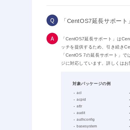
「CentOS7延長サポ
「CentOS7延長サポート」は
ッチを提供するため、引き続きCe
「CentOS 7の延長サポート
ジに対応しています。詳しくはお
対象パッケージの例
acl
acpid
attr
audit
authconfig
basesystem