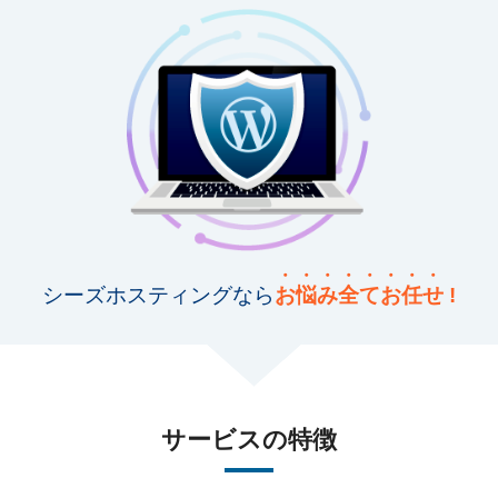
シーズホスティング
なら
お
悩
み
全
て
お
任
せ !
サービスの特徴