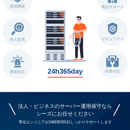
環境構築
電話サポート
セキュリティ
有人監視
24h365day
作業代行
障害対応
法人・ビジネスのサーバー運用保守なら
シーズに
お任せください
専任エンジニアが24時間365日しっかりサポートします