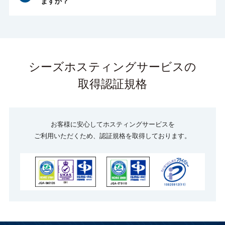
ますか？
お試し期間中はお客様がサイトやシステムの動
作確認を行っていただき、そのまま本番公開す
はい、可能です。セキュリティ要件に合ったサ
ることができます。
ーバーをご検討される際に、お客様からセキュ
リティシートをお預かりして弊社で対応可能な
60日間お試しサービス >
セキュリティ項目にチェックをしてお戻ししま
シーズホスティングサービスの
す。
※お試し期間中はセキュリティ機能(WAF・マ
取得認証規格
ルウェア検知)などは稼働しません。
※セキュリティーチェックシートへの回答内容
により、お時間をいただく場合がございます。
お客様に安心してホスティングサービスを
ご利用いただくため、認証規格を取得しております。