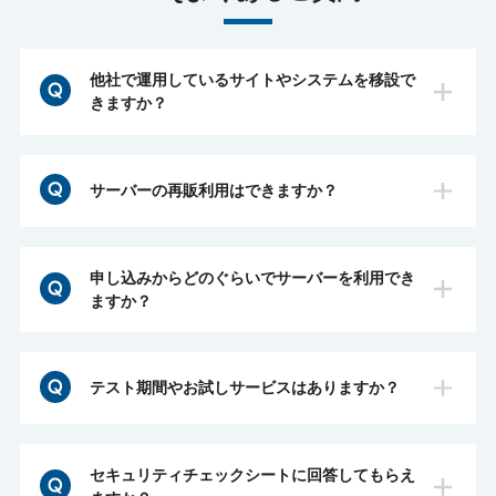
他社で運用しているサイトやシステムを移設で
きますか？
はい、可能です。移行作業も無料で行います。
既存サーバーにあるサイトデータをそのまま、
サーバーの再販利用はできますか？
弊社サーバーに移行します。
お客様で移行後のサイトやシステムのテストを
はい、可能です。
行う場合は、60日間お試しサービスもご利用
WordPressで作成した複数サイトを運用する
いただけます。
申し込みからどのぐらいでサーバーを利用でき
web制作会社様や企業様にご利用いただいてお
ますか？
ります。
60日間お試しサービス >
管理画面からサイトごとの管理が行えるのでお
通常はお申込をいただいてから3営業日程度で
※お試し期間中はセキュリティ機能(WAF・マ
すすめです。
環境をご利用いただけます。
テスト期間やお試しサービスはありますか？
ルウェア検知)などは稼働しません。
お急ぎの場合はご相談ください。
はい、ございます。
※サーバー構成により異なりますので、お見積
弊社でサーバーをご用意してから最大60日
りと合わせてお知らせいたします。
セキュリティチェックシートに回答してもらえ
間、サーバーのお試し利用が可能です。