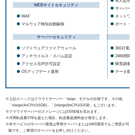
有人監視
WEBサイトセキュリティ
サーバー死
WAF
ネットワー
マルウェア検知自動駆除
ポート・リ
サーバーセキュリティ
サ
ソフトウェアファイアウォール
365日電
アンチウイルス・スパム設定
24時間障
アクセス元IP許可設定
障害調査
OSアップデート適用
データ復旧
上記スペックはクラウドサーバー「large」モデルの仕様です。その他
「xlarge(4vCPU/16GB)」「2xlarge(8vCPU/32GB」もございます。
クラウドサーバーのストレージにはOS領域を含みます。
月間転送量3TBを超えた場合、転送量超過料金が発生します。
本サービスのサーバー環境は専用サーバーまたはAWS環境でもご用意が可
能です。ご希望のサーバーをお申し付けください。