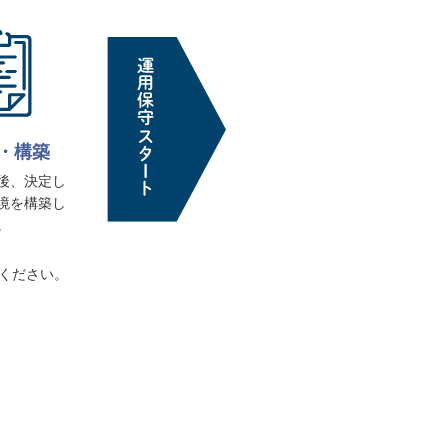
・構築
後、決定し
境を構築し
。
ください。