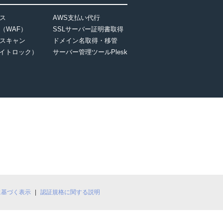
ス
AWS支払い代行
（WAF）
SSLサーバー証明書取得
スキャン
ドメイン名取得・移管
（サイトロック）
サーバー管理ツールPlesk
に基づく表示
認証規格に関する説明