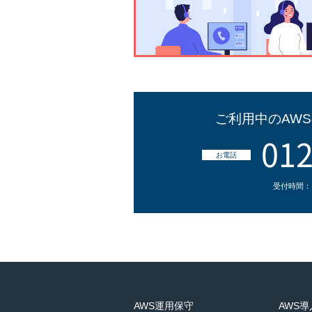
ご利用中のAW
012
お電話
受付時間：
AWS運用保守
AWS