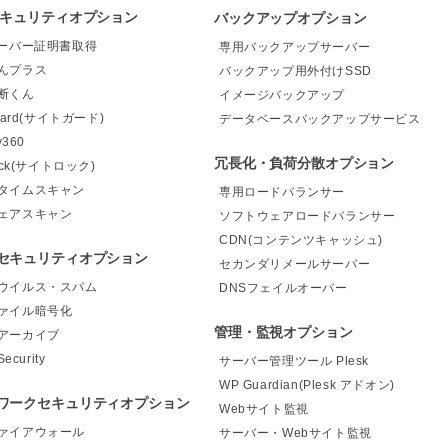
セキュリティオプション
バックアップオプション
サーバー証明書取得
専用バックアップサーバー
んプラス
バックアップ用外付けSSD
断くん
イメージバックアップ
Guard(サイトガード)
データベースバックアップサービス
y360
冗長化・負荷分散オプション
Lock(サイトロック)
タイムスキャン
専用ロードバランサー
ェアスキャン
ソフトウェアロードバランサー
CDN(コンテンツキャッシュ)
セキュリティオプション
セカンダリメールサーバー
ウイルス・スパム
DNSフェイルオーバー
ァイル暗号化
管理・監視オプション
アーカイブ
Security
サーバー管理ツール Plesk
WP Guardian(Plesk アドオン)
ワークセキュリティオプション
Webサイト監視
ァイアウォール
サーバー・Webサイト監視