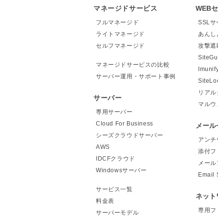
マネージドサービス
WEB
フルマネージド
SSL
ライトマネージド
あんし
セルフマネージド
攻撃遮
Site
マネージドサービスの比較
Imunif
サーバー運用・サポート事例
Site
リアル
サーバー
マルウ
専用サーバー
Cloud For Business
メール
シーズクラウドサーバー
アンチ
AWS
添付フ
IDCFクラウド
メール
Windowsサーバー
Email 
サービス一覧
ネット
料金表
専用フ
サーバーモデル