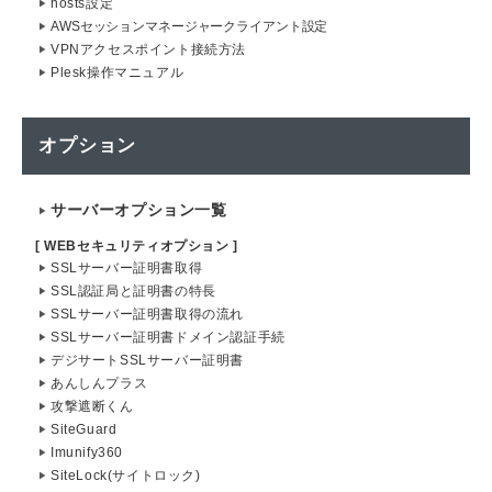
hosts設定
AWSセッションマネージャークライアント設定
VPNアクセスポイント接続方法
Plesk操作マニュアル
オプション
サーバーオプション一覧
[ WEBセキュリティオプション ]
SSLサーバー証明書取得
SSL認証局と証明書の特長
SSLサーバー証明書取得の流れ
SSLサーバー証明書ドメイン認証手続
デジサートSSLサーバー証明書
あんしんプラス
攻撃遮断くん
SiteGuard
Imunify360
SiteLock(サイトロック)