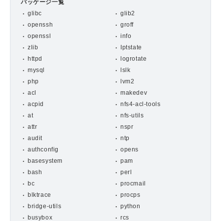
パッケージ一覧
glibc
glib2
openssh
groff
openssl
info
zlib
Iptstate
httpd
logrotate
mysql
lslk
php
lvm2
acl
makedev
acpid
nfs4-acl-tools
at
nfs-utils
attr
nspr
audit
ntp
authconfig
opens
basesystem
pam
bash
perl
bc
procmail
blktrace
procps
bridge-utils
python
busybox
rcs