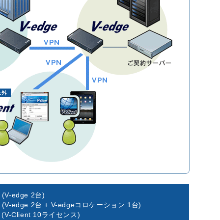
円
(V-edge 2台)
円
(V-edge 2台 + V-edgeコロケーション 1台)
円
(V-Client 10ライセンス)