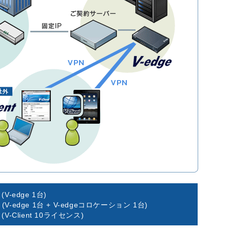
円
(V-edge 1台)
円
(V-edge 1台 + V-edgeコロケーション 1台)
円
(V-Client 10ライセンス)