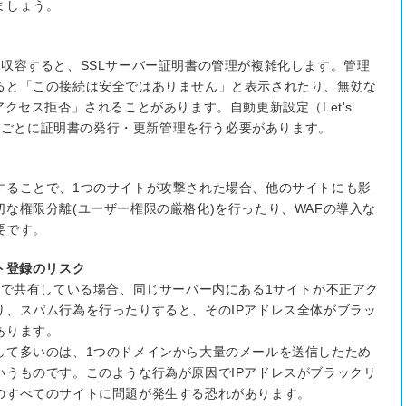
ましょう。
収容すると、SSLサーバー証明書の管理が複雑化します。管理
ると「この接続は安全ではありません」と表示されたり、無効な
アクセス拒否」されることがあります。自動更新設定（Let's
サイトごとに証明書の発行・更新管理を行う必要があります。
することで、1つのサイトが攻撃された場合、他のサイトにも影
な権限分離(ユーザー権限の厳格化)を行ったり、WAFの導入な
要です。
ト登録のリスク
トで共有している場合、同じサーバー内にある1サイトが不正アク
り、スパム行為を行ったりすると、そのIPアドレス全体がブラッ
あります。
して多いのは、1つのドメインから大量のメールを送信したため
いうものです。このような行為が原因でIPアドレスがブラックリ
のすべてのサイトに問題が発生する恐れがあります。