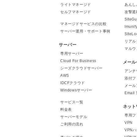
ライトマネージド
あんし
セルフマネージド
攻撃遮
Site
マネージドサービスの比較
Imunif
サーバー運用・サポート事例
Site
リアル
サーバー
マルウ
専用サーバー
Cloud For Business
メール
シーズクラウドサーバー
アンチ
AWS
添付フ
IDCFクラウド
メール
Windowsサーバー
Email 
サービス一覧
ネット
料金表
専用フ
サーバーモデル
VPN
ご利用の流れ
VPN