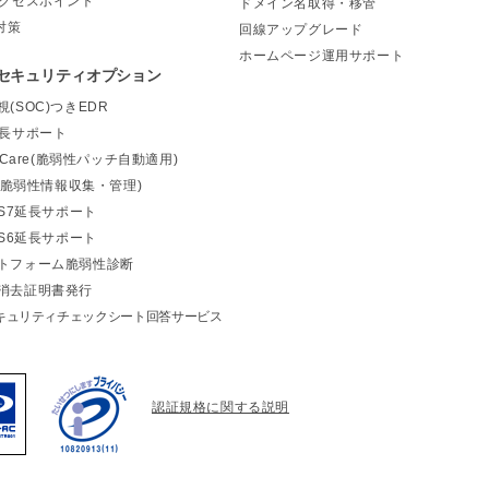
アクセスポイント
ドメイン名取得・移管
対策
回線アップグレード
ホームページ運用サポート
セキュリティオプション
(SOC)つきEDR
延長サポート
elCare(脆弱性パッチ自動適用)
m(脆弱性情報収集・管理)
OS7延長サポート
OS6延長サポート
トフォーム脆弱性診断
消去証明書発行
キュリティチェックシート回答サービス
認証規格に関する説明