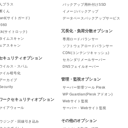
んプラス
バックアップ用外付けSSD
断くん
イメージバックアップ
Guard(サイトガード)
データベースバックアップサービス
y360
冗長化・負荷分散オプション
Lock(サイトロック)
タイムスキャン
専用ロードバランサー
ェアスキャン
ソフトウェアロードバランサー
CDN(コンテンツキャッシュ)
セキュリティオプション
セカンダリメールサーバー
ウイルス・スパム
DNSフェイルオーバー
ァイル暗号化
管理・監視オプション
アーカイブ
Security
サーバー管理ツール Plesk
WP Guardian(Plesk アドオン)
ワークセキュリティオプション
Webサイト監視
ァイアウォール
サーバー・Webサイト監視
その他のオプション
ハウジング・回線引き込み