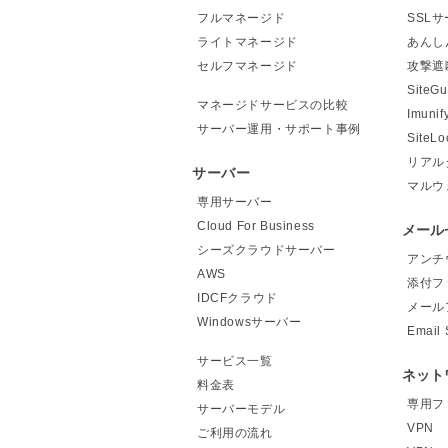
フルマネージド
SSL
ライトマネージド
あんし
セルフマネージド
攻撃遮
Site
マネージドサービスの比較
Imunif
サーバー運用・サポート事例
Site
リアル
サーバー
マルウ
専用サーバー
Cloud For Business
メール
シーズクラウドサーバー
アンチ
AWS
添付フ
IDCFクラウド
メール
Windowsサーバー
Email 
サービス一覧
ネット
料金表
専用フ
サーバーモデル
VPN
ご利用の流れ