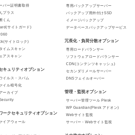
サーバー証明書取得
専用バックアップサーバー
んプラス
バックアップ用外付けSSD
断くん
イメージバックアップ
Guard(サイトガード)
データベースバックアップサービス
y360
冗長化・負荷分散オプション
Lock(サイトロック)
タイムスキャン
専用ロードバランサー
ェアスキャン
ソフトウェアロードバランサー
CDN(コンテンツキャッシュ)
セキュリティオプション
セカンダリメールサーバー
ウイルス・スパム
DNSフェイルオーバー
ァイル暗号化
管理・監視オプション
アーカイブ
Security
サーバー管理ツール Plesk
WP Guardian(Plesk アドオン)
ワークセキュリティオプション
Webサイト監視
ァイアウォール
サーバー・Webサイト監視