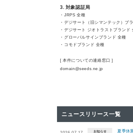
3. 対象認証局
JRPS 全種
デジサート（旧シマンテック）ブラ
デジサート ジオトラストブランド 
グローバルサインブランド 全種
コモドブランド 全種
[ 本件についての連絡窓口 ]
domain@seeds.ne.jp
ニュースリリース一覧
夏季休
2026.07.17