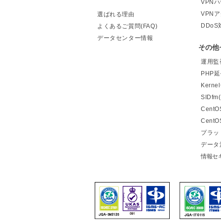
VPN
VPN
選ばれる理由
DDoS
よくあるご質問(FAQ)
データセンター情報
その他
運用監視
PHP
Kern
SIDf
Cent
Cent
プラッ
データ
情報セ