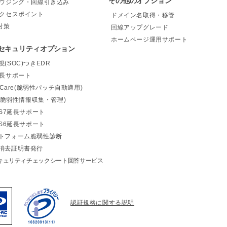
その他のオプション
ハウジング・回線引き込み
アクセスポイント
ドメイン名取得・移管
対策
回線アップグレード
ホームページ運用サポート
セキュリティオプション
(SOC)つきEDR
延長サポート
elCare(脆弱性パッチ自動適用)
m(脆弱性情報収集・管理)
OS7延長サポート
OS6延長サポート
トフォーム脆弱性診断
消去証明書発行
キュリティチェックシート回答サービス
認証規格に関する説明