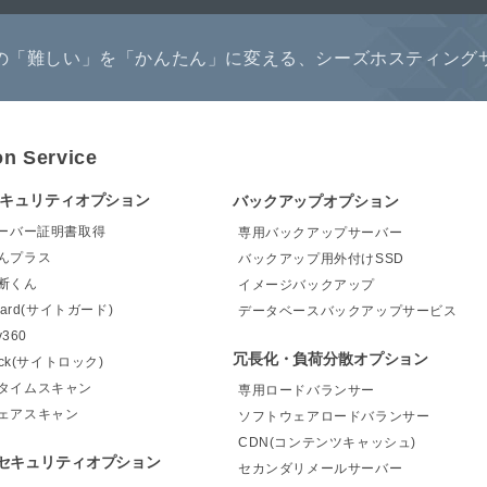
の「難しい」を「かんたん」に変える、シーズホスティング
on Service
セキュリティオプション
バックアップオプション
サーバー証明書取得
専用バックアップサーバー
んプラス
バックアップ用外付けSSD
断くん
イメージバックアップ
Guard(サイトガード)
データベースバックアップサービス
y360
冗長化・負荷分散オプション
Lock(サイトロック)
タイムスキャン
専用ロードバランサー
ェアスキャン
ソフトウェアロードバランサー
CDN(コンテンツキャッシュ)
セキュリティオプション
セカンダリメールサーバー