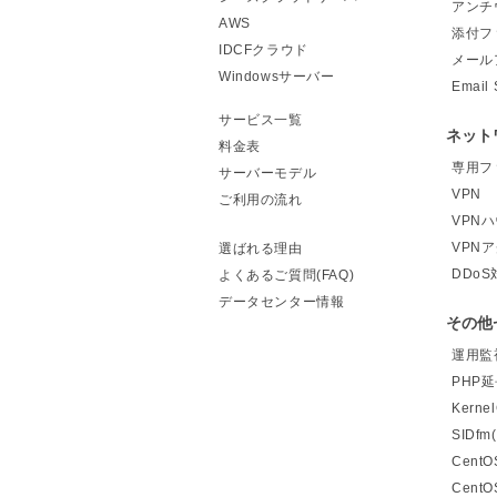
アンチ
AWS
添付フ
IDCFクラウド
メール
Windowsサーバー
Email 
サービス一覧
ネット
料金表
専用フ
サーバーモデル
VPN
ご利用の流れ
VPN
VPN
選ばれる理由
DDoS
よくあるご質問(FAQ)
データセンター情報
その他
運用監視
PHP
Kern
SIDf
Cent
Cent