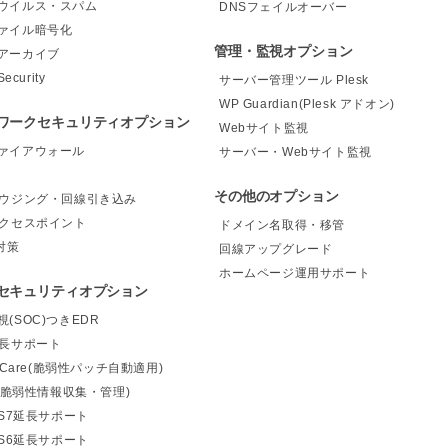
ウイルス・スパム
DNSフェイルオーバー
ァイル暗号化
管理・監視オプション
アーカイブ
Security
サーバー管理ツール Plesk
WP Guardian(Plesk アドオン)
ワークセキュリティオプション
Webサイト監視
ァイアウォール
サーバー・Webサイト監視
その他のオプション
ハウジング・回線引き込み
アクセスポイント
ドメイン名取得・移管
対策
回線アップグレード
ホームページ運用サポート
セキュリティオプション
(SOC)つきEDR
延長サポート
elCare(脆弱性パッチ自動適用)
m(脆弱性情報収集・管理)
OS7延長サポート
OS6延長サポート